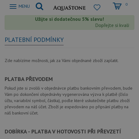
0
Zobrazit
MENU
nabidku
Užijte si dodatečnou 5% slevu!
Dopřejte si kvalitu A
PLATEBNÍ PODMÍNKY
Zde nabízíme možnosti, jak za Vámi objednané zboží zaplatit.
PLATBA PŘEVODEM
Pokud jste si zvolili v objednávce platbu bankovním převodem, bude
Vám po dokončení objednávky vygenerována výzva k platbě (číslo
účtu, variabilní symbol, částka), podle které uskutečníte platbu zboží
převodem na náš účet. Zboží je expedováno po připsání platby na
náš bankovní účet.
DOBÍRKA - PLATBA V HOTOVOSTI PŘI PŘEVZETÍ