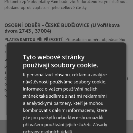
Při tomto způsobu platby Vám bude zboží doručeno kurýrní službou a
předáno oproti zaplacení jeho celkové částky.
OSOBNÍ ODBĚR - ČESKÉ BUDĚJOVICE (U Voříškova
dvora 2743 , 37004)
PLATBA KARTOU PŘI PŘEVZETÍ
- Při osobním odběru objednaného
zboží na naší prodejně v Českých Budějovicích je možné na místě
zaplatit zboží platební kartou prostřednictvím platebního terminálu.
Tyto webové stránky
PLATBA PŘEVODEM
- Pokud chcete využít osobního odběru, je
používají soubory cookie.
potřeba zaslat celkovou částku za objednané zboží na náš účet na
základě námi vystavené faktury. Jako variabilní symbol uvádějte vždy
K personalizaci obsahu, reklam a analýze
číslo objednávky, abychom mohli bezproblémů spárovat Vaši platbu s
návštěvnosti používáme soubory cookie.
objednávkou. Ihned po připsání platby na náš bankovní účet Vás
Informace o vašem používání našich
budeme kontaktovat formou SMS a e-mailem, že si můžete Vámi
stránek také sdílíme s našimi reklamními
objednané zboží vyzvednout.
a analytickými partnery, kteří je mohou
kombinovat s dalšími informacemi, které
jste jim poskytli nebo které shromáždili
při vašem používání jejich služeb.
Zásady
ochrany osobních údajů