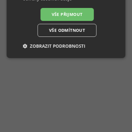
VŠE PŘIJMOUT
VŠE ODMÍTNOUT
ZOBRAZIT PODROBNOSTI
Nezbytně
Výkonové
Soubory
nutné
soubory
cílení
soubory
Funkční soubory
Nezařazené
soubory