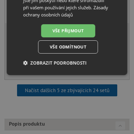
jste jim poskytli nebo které shromáždili
při vašem používání jejich služeb.
Zásady
Aquastone AQ 5571 černá metalická
ochrany osobních údajů
2 590
Kč
s DPH
6 821 Kč
VŠE PŘIJMOUT
s DPH
Běžná cena:
7 180
Kč
Sleva:
359
Kč
VŠE ODMÍTNOUT
IHNED K ODESLÁNÍ
ZOBRAZIT PODROBNOSTI
KOUPIT
Nezbytně
Výkonové
Soubory
nutné
soubory
cílení
soubory
Načíst dalších 5 ze zbývajících 24 setů
Funkční soubory
Nezařazené
soubory
Popis produktu