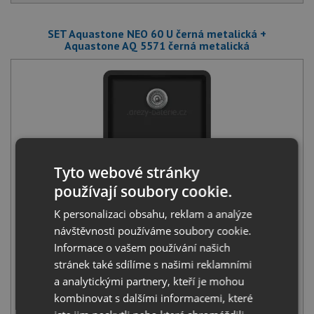
SET Aquastone NEO 60 U černá metalická +
Aquastone AQ 5571 černá metalická
Aquastone NEO 60 U černá metalická
Tyto webové stránky
4 590
Kč
s DPH
používají soubory cookie.
+
K personalizaci obsahu, reklam a analýze
návštěvnosti používáme soubory cookie.
Informace o vašem používání našich
stránek také sdílíme s našimi reklamními
a analytickými partnery, kteří je mohou
kombinovat s dalšími informacemi, které