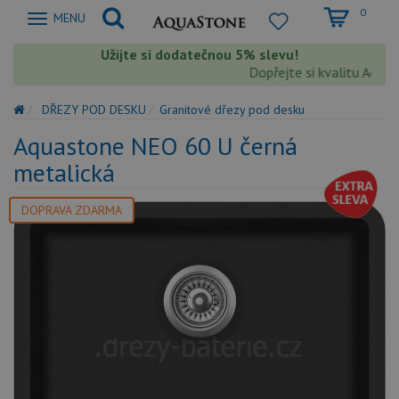
0
Zobrazit
MENU
nabidku
Užijte si dodatečnou 5% slevu!
Dopřejte si kvalitu Aquast
DŘEZY POD DESKU
Granitové dřezy pod desku
Aquastone NEO 60 U černá
metalická
DOPRAVA ZDARMA