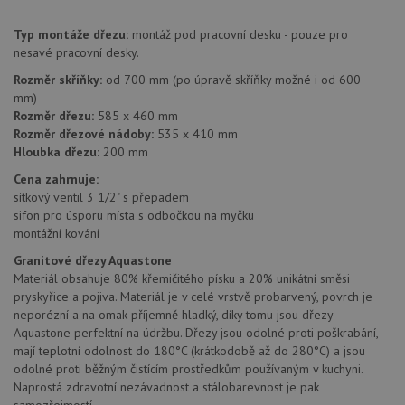
Typ montáže dřezu:
montáž pod pracovní desku - pouze pro
nesavé pracovní desky.
Nezbytně nutné soubory
Výkonové soubory
Rozměr skříňky:
od 700 mm (po úpravě skříňky možné i od 600
Soubory cílení
Funkční soubory
mm)
Rozměr dřezu:
585 x 460 mm
Nezařazené soubory
Rozměr dřezové nádoby:
535 x 410 mm
Nezbytně nutné soubory cookie umožňují základní
Hloubka dřezu:
200 mm
funkce webových stránek, jako je přihlášení
Cena zahrnuje:
uživatele a správa účtu. Webové stránky nelze bez
nezbytně nutných souborů cookie správně používat.
sítkový ventil 3 1/2" s přepadem
sifon pro úsporu místa s odbočkou na myčku
Poskytovatel
/
Název
Vyprší
Popis
montážní kování
Doména
Granitové dřezy Aquastone
udid
.aquastone.cz
4 týdny 2
Tento 
dny
se pou
Materiál obsahuje 80% křemičitého písku a 20% unikátní směsi
jedine
pryskyřice a pojiva. Materiál je v celé vrstvě probarvený, povrch je
identif
zařízen
neporézní a na omak příjemně hladký, díky tomu jsou dřezy
mají př
Aquastone perfektní na údržbu. Dřezy jsou odolné proti poškrabání,
webov
stránc
mají teplotní odolnost do 180°C (krátkodobě až do 280°C) a jsou
sledov
odolné proti běžným čistícím prostředkům používaným v kuchyni.
použív
Naprostá zdravotní nezávadnost a stálobarevnost je pak
zlepšil
uživat
samozřejmostí.