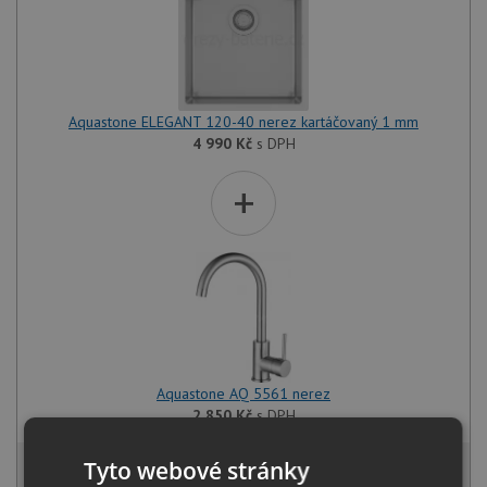
Aquastone ELEGANT 120-40 nerez kartáčovaný 1 mm
4 990
Kč
s DPH
+
Aquastone AQ 5561 nerez
2 850
Kč
s DPH
7 448 Kč
Tyto webové stránky
s DPH