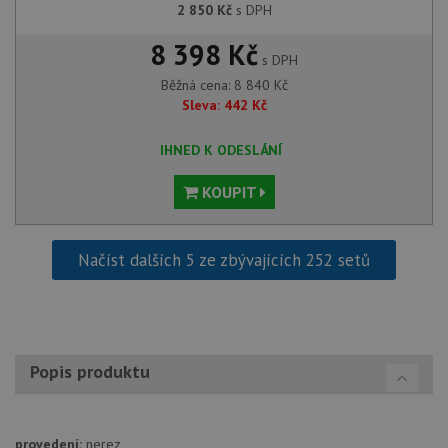
2 850
Kč
s DPH
názve
AWSA
(ALB).
8 398 Kč
s DPH
CookieScriptConsent
5 měsíců
Tento 
CookieScript
Běžná cena:
8 840
Kč
4 týdny
cookie
www.aquastone.cz
použív
Sleva:
442
Kč
služba
Cookie
Script
IHNED K ODESLÁNÍ
zapam
předvo
souhla
KOUPIT
soubo
cookie
návště
Je nut
banne
Načíst dalších 5 ze zbývajících 252 setů
cookie
Cookie
Script
fungov
správn
AUTORIZACE
www.aquastone.cz
Zavřením
prohlížeče
Popis produktu
provedení:
nerez