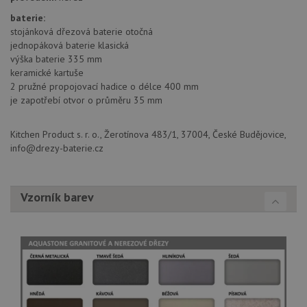
baterie:
Poskytovatel
stojánková dřezová baterie otočná
Název
Vyprší
Popis
/
Doména
jednopáková baterie klasická
Poskytovatel
/
Název
Vyprší
Po
výška baterie 335 mm
_ga
1 rok
Tento název
Google LLC
Doména
1
souboru cookie
.aquastone.cz
keramické kartuše
měsíc
je spojen s
VISITOR_PRIVACY_METADATA
6 měsíců
Te
YouTube
2 pružné propojovací hadice o délce 400 mm
Google
coo
.youtube.com
Universal
je zapotřebí otvor o průměru 35 mm
uk
Analytics - což je
so
významná
uži
aktualizace
vo
Kitchen Product s. r. o., Žerotínova 483/1, 37004, České Budějovice,
běžněji
pro
používané
info@drezy-baterie.cz
int
analytické
we
služby Google.
Za
Tento soubor
úd
cookie se
so
používá k
Vzorník barev
náv
rozlišení
rů
jedinečných
zá
uživatelů
oc
přiřazením
os
náhodně
a 
vygenerovaného
kte
čísla jako
jej
identifikátoru
pre
klienta. Je
bu
součástí
bu
každého
sez