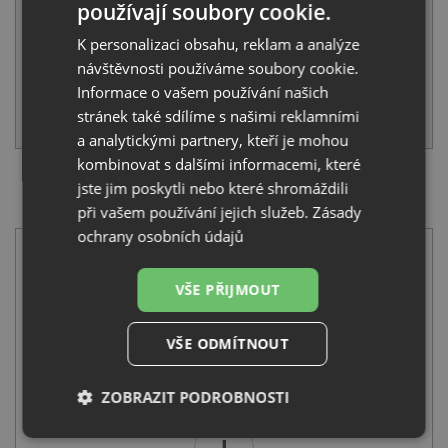
používají soubory cookie.
Běžná cena:
7 840
Kč
Sleva:
392
Kč
K personalizaci obsahu, reklam a analýze
návštěvnosti používáme soubory cookie.
NA DOTAZ
Informace o vašem používání našich
stránek také sdílíme s našimi reklamními
KOUPIT
a analytickými partnery, kteří je mohou
kombinovat s dalšími informacemi, které
jste jim poskytli nebo které shromáždili
SET Aquastone ELEGANT 120-54 nerez kartáčovaný 1
mm + Aquastone AQ 5561 nerez
při vašem používání jejich služeb.
Zásady
ochrany osobních údajů
VŠE PŘIJMOUT
VŠE ODMÍTNOUT
Aquastone ELEGANT 120-54 nerez kartáčovaný 1 mm
5 490
Kč
s DPH
ZOBRAZIT PODROBNOSTI
Nezbytně
Výkonové
Soubory