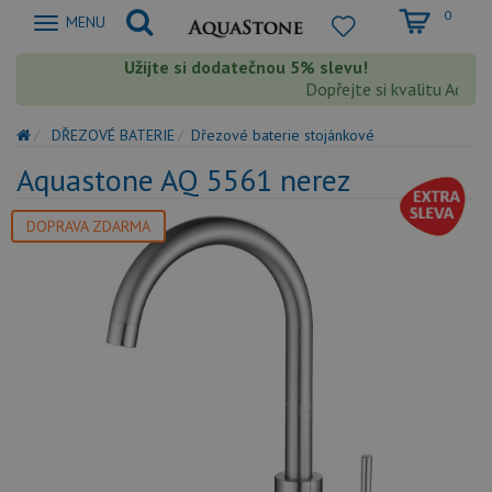
0
Zobrazit
MENU
nabidku
Užijte si dodatečnou 5% slevu!
Dopřejte si kvalitu Aquast
DŘEZOVÉ BATERIE
Dřezové baterie stojánkové
Aquastone AQ 5561 nerez
DOPRAVA ZDARMA