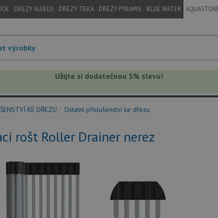
OCK
DŘEZY ALVEUS
DŘEZY TEKA
DŘEZY PYRAMIS
BLUE WATER
AQUASTON
Užijte si dodatečnou 5% slevu!
ŠENSTVÍ KE DŘEZU
Ostatní příslušenství ke dřezu
cí rošt Roller Drainer nerez