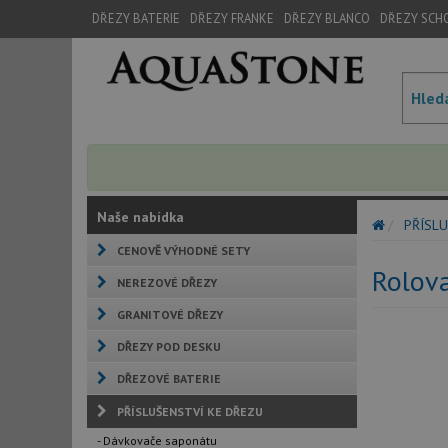
DŘEZY BATERIE
DŘEZY FRANKE
DŘEZY BLANCO
DŘEZY SCH
Naše nabídka
PŘÍSLU
CENOVĚ VÝHODNÉ SETY
Rolova
NEREZOVÉ DŘEZY
GRANITOVÉ DŘEZY
DŘEZY POD DESKU
DŘEZOVÉ BATERIE
PŘÍSLUŠENSTVÍ KE DŘEZU
- Dávkovače saponátu