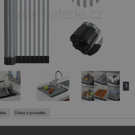
›
uktu
Dotaz k produktu