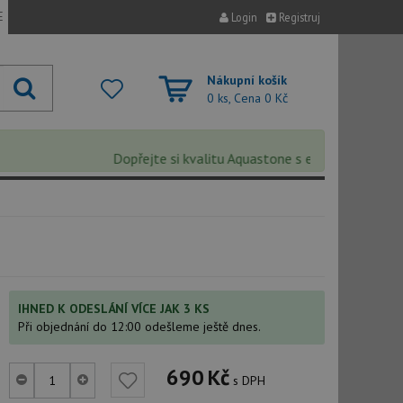
E
Login
Registruj
Nákupní košík
0 ks, Cena
0 Kč
Dopřejte si kvalitu Aquastone s extra 5% slevou –
IHNED K ODESLÁNÍ VÍCE JAK 3 KS
Při objednání do 12:00 odešleme ještě dnes.
690
Kč
s DPH