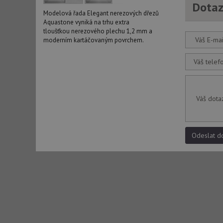
Dotaz
Modelová řada Elegant nerezových dřezů
Název
Aquastone vyniká na trhu extra
tloušťkou nerezového plechu 1,2 mm a
udid
Váš E-mai
moderním kartáčovaným povrchem.
Váš telef
AWSALBCORS
Váš dota
CookieScriptConse
Odeslat d
AUTORIZACE
Název
Název
_ga
VISITOR_PRIVACY_