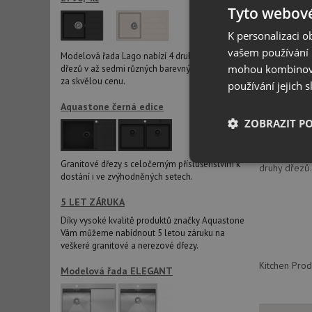
Tyto webové
Popis
K personalizaci 
vašem používání n
Modelová řada Lago nabízí 4 druhy granitových
mohou kombinovat
dřezů v až sedmi různých barevných variantách
Rolovací od
za skvělou cenu.
používání jejich 
Provedení: n
Rozměr: 450
Aquastone černá edice
Možno použí
ZOBRAZIT P
Odkapávač je
přesně podle
Granitové dřezy s celočerným příslušenstvím k
Nezbytně nutn
druhy dřezů
soubory
dostání i ve zvýhodněných setech.
5 LET ZÁRUKA
Díky vysoké kvalitě produktů značky Aquastone
Vám můžeme nabídnout 5 letou záruku na
veškeré granitové a nerezové dřezy.
Kitchen Prod
Modelová řada ELEGANT
Nezbytně nutn
Nezbytně nutné soubo
stránky nelze bez ne