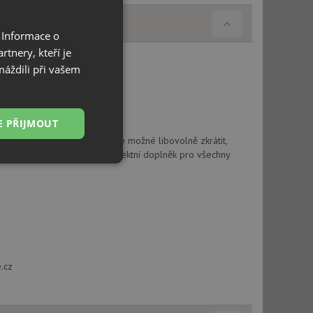
 Informace o
tnery, kteří je
máždili při vašem
E PŘIJMOUT
onových páscích. Odkapávač je možné libovolně zkrátit,
 šuplíku, nezabírá místo. Perfektní doplněk pro všechny
Nezařazené
soubory
.cz
řazené soubory
 správa účtu. Webové