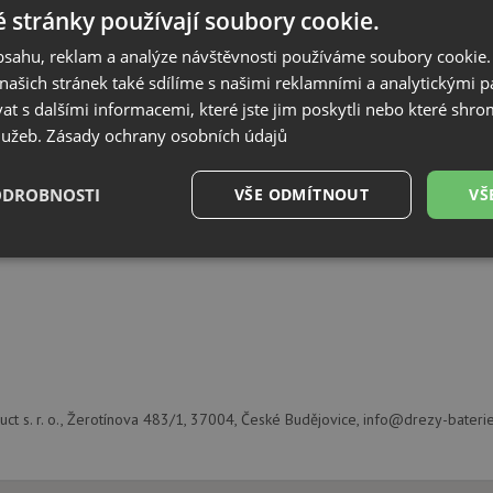
 stránky používají soubory cookie.
 produktu
obsahu, reklam a analýze návštěvnosti používáme soubory cookie.
ašich stránek také sdílíme s našimi reklamními a analytickými par
 s dalšími informacemi, které jste jim poskytli nebo které shro
kapávač
služeb.
Zásady ochrany osobních údajů
erez / silikon
 x 298 x 8
t pro dřezové vany do rozměru 430 cm
ODROBNOSTI
VŠE ODMÍTNOUT
VŠ
 složený z hranatých nerezových tyček, které jsou uloženy v pružných silik
 potřeb daného dřezu. V případně potřeby je možné rošt stočit a uklidit do
é
Výkonové
Soubory cílení
Funkční soubory
.
soubory
uct s. r. o., Žerotínova 483/1, 37004, České Budějovice, info@drezy-baterie
é soubory
Výkonové soubory
Soubory cílení
Funkční soubory
Neza
ry cookie umožňují základní funkce webových stránek, jako je přihlášení uživatele a
zbytně nutných souborů cookie správně používat.