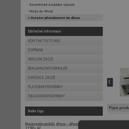
- Excentrické ovládání výpusti
- Misky do dřezů
» Ostatní příslušenství ke dřezu
Užitečné informace
KONTAKTUJTE NÁS
DOPRAVA
VRÁCENÍ ZBOŽÍ
REKLAMAČNÍ FORMULÁŘ
‹
EXPEDICE ZBOŽÍ
PLATEBNÍ PODMÍNKY
OBCHODNÍ PODMÍNKY
Popis prod
Naše tipy
Nejprodávanější dřezy - dřezy LAGO již od
2790,- kč