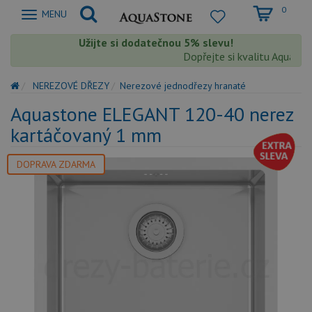
0
Zobrazit
MENU
nabidku
Užijte si dodatečnou 5% slevu!
Dopřejte si kvalitu Aquaston
NEREZOVÉ DŘEZY
Nerezové jednodřezy hranaté
Aquastone ELEGANT 120-40 nerez
kartáčovaný 1 mm
DOPRAVA ZDARMA