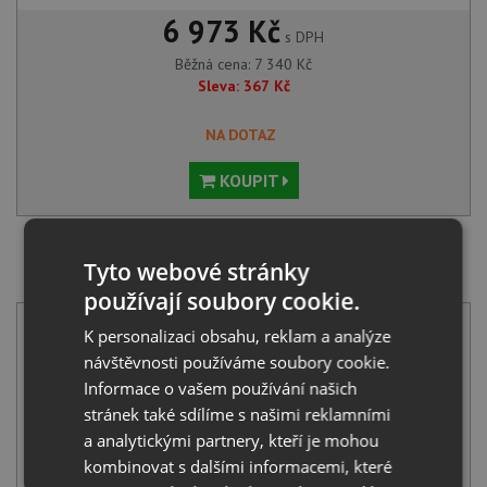
6 973 Kč
s DPH
Běžná cena:
7 340
Kč
Sleva:
367
Kč
NA DOTAZ
KOUPIT
SET Aquastone ELEGANT 120-40 nerez kartáčovaný 1
Tyto webové stránky
mm + Aquastone AQ 5581 chrom
používají soubory cookie.
K personalizaci obsahu, reklam a analýze
návštěvnosti používáme soubory cookie.
Informace o vašem používání našich
stránek také sdílíme s našimi reklamními
a analytickými partnery, kteří je mohou
Aquastone ELEGANT 120-40 nerez kartáčovaný 1 mm
kombinovat s dalšími informacemi, které
4 990
Kč
s DPH