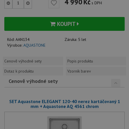
4 990
Kč
s DPH
KOUPIT
Kód:
AAN134
Záruka:
5 let
Výrobce:
AQUASTONE
Cenově výhodné sety
Popis produktu
Dotaz k produktu
Vzorník barev
Cenově výhodné sety
SET Aquastone ELEGANT 120-40 nerez kartáčovaný 1
mm + Aquastone AQ 4561 chrom