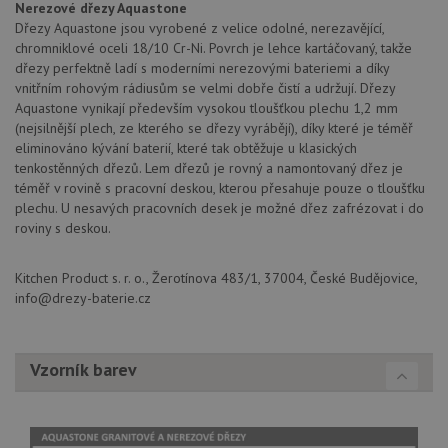
aktualizace
vo
Nerezové dřezy Aquastone
běžněji
pro
Dřezy Aquastone jsou vyrobené z velice odolné, nerezavějící,
používané
int
analytické
chromniklové oceli 18/10 Cr-Ni. Povrch je lehce kartáčovaný, takže
we
služby Google.
Za
dřezy perfektně ladí s moderními nerezovými bateriemi a díky
Tento soubor
úd
cookie se
vnitřním rohovým rádiusům se velmi dobře čistí a udržují. Dřezy
so
používá k
náv
Aquastone vynikají především vysokou tloušťkou plechu 1,2 mm
rozlišení
rů
(nejsilnější plech, ze kterého se dřezy vyrábějí), díky které je téměř
jedinečných
zá
uživatelů
oc
eliminováno kývání baterií, které tak obtěžuje u klasických
přiřazením
os
tenkostěnných dřezů. Lem dřezů je rovný a namontovaný dřez je
náhodně
a 
vygenerovaného
téměř v rovině s pracovní deskou, kterou přesahuje pouze o tloušťku
kte
čísla jako
jej
plechu. U nesavých pracovních desek je možné dřez zafrézovat i do
identifikátoru
pre
klienta. Je
roviny s deskou.
bu
součástí
bu
každého
sez
požadavku na
re
Kitchen Product s. r. o., Žerotínova 483/1, 37004, České Budějovice,
stránku na webu
a slouží k
info@drezy-baterie.cz
__Secure-YNID
.youtube.com
6 měsíců
výpočtu údajů o
návštěvnících,
IDE
1 rok
Te
Google LLC
relacích a
co
.doubleclick.net
kampaních pro
na
analytické
Vzorník barev
sp
přehledy webů.
Dou
pr
_ga_9T91YFLEPX
.aquastone.cz
1 rok
Tento soubor
in
1
cookie používá
tom
měsíc
Google Analytics
ko