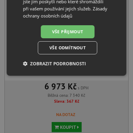
jste jim poskytli nebo které shromáždili
při vašem používání jejich služeb.
Zásady
+
ochrany osobních údajů
VŠE PŘIJMOUT
VŠE ODMÍTNOUT
ZOBRAZIT PODROBNOSTI
Aquastone AQ 5581 chrom
2 350
Kč
s DPH
Nezbytně
Výkonové
Soubory
nutné
soubory
cílení
6 973 Kč
soubory
s DPH
Běžná cena:
7 340
Kč
Sleva:
367
Kč
Funkční soubory
Nezařazené
soubory
NA DOTAZ
KOUPIT