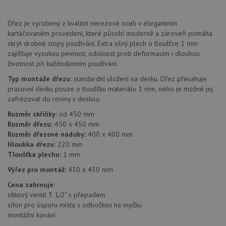
soubo
cookie
návště
Dřez je vyrobený z kvalitní nerezové oceli v elegantním
Je nut
kartáčovaném provedení, které působí moderně a zároveň pomáhá
banne
cookie
skrýt drobné stopy používání. Extra silný plech o tloušťce 1 mm
Cookie
zajišťuje vysokou pevnost, odolnost proti deformacím i dlouhou
Script
životnost při každodenním používání.
fungov
správn
Typ montáže dřezu:
standardní uložení na desku. Dřez přesahuje
AUTORIZACE
www.aquastone.cz
Zavřením
pracovní desku pouze o tloušťku materiálu 1 mm, nebo je možné jej
prohlížeče
zafrézovat do roviny s deskou.
Rozměr skříňky:
od 450 mm
Rozměr dřezu:
450 x 450 mm
Rozměr dřezové nádoby:
400 x 400 mm
Hloubka dřezu:
220 mm
Tloušťka plechu:
1 mm
Poskytovatel
Název
Vyprší
Popis
/
Doména
Výřez pro montáž:
430 x 430 mm
Poskytovatel
/
Název
Vyprší
Po
_ga
1 rok
Tento název
Google LLC
Doména
Cena zahrnuje:
1
souboru cookie
.aquastone.cz
měsíc
je spojen s
VISITOR_PRIVACY_METADATA
6 měsíců
Te
YouTube
sítkový ventil 3 1/2" s přepadem
Google
coo
.youtube.com
sifon pro úsporu místa s odbočkou na myčku
Universal
uk
Analytics - což je
montážní kování
so
významná
uži