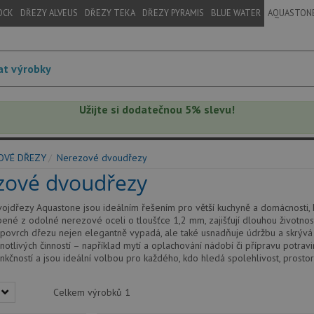
OCK
DŘEZY ALVEUS
DŘEZY TEKA
DŘEZY PYRAMIS
BLUE WATER
AQUASTON
Užijte si dodatečnou 5% slevu!
OVÉ DŘEZY
Nerezové dvoudřezy
zové dvoudřezy
jdřezy Aquastone jsou ideálním řešením pro větší kuchyně a domácnosti, kt
bené z odolné nerezové oceli o tloušťce 1,2 mm, zajišťují dlouhou životnos
povrch dřezu nejen elegantně vypadá, ale také usnadňuje údržbu a skrývá
notlivých činností – například mytí a oplachování nádobí či přípravu potra
nkčností a jsou ideální volbou pro každého, kdo hledá spolehlivost, prostor 
Celkem výrobků
1