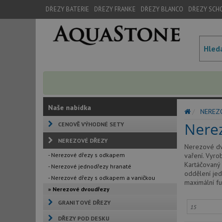
DŘEZY BATERIE
DŘEZY FRANKE
DŘEZY BLANCO
DŘEZY SCH
Naše nabídka
NEREZ
Nere
CENOVĚ VÝHODNÉ SETY
NEREZOVÉ DŘEZY
Nerezové dvo
- Nerezové dřezy s odkapem
vaření. Vyro
Kartáčovaný 
- Nerezové jednodřezy hranaté
oddělení jed
- Nerezové dřezy s odkapem a vaničkou
maximální fu
» Nerezové dvoudřezy
GRANITOVÉ DŘEZY
DŘEZY POD DESKU