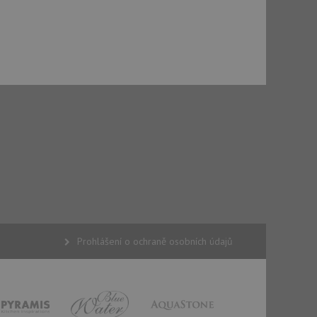
použití CORS po
 cookie lepivosti
ch na trvání s
cript.com k
y cookie
okie-Script.com
ytics - což je
Google. Tento soubor
uhlasu uživatele a
Prohlášení o ochraně osobních údajů
ním náhodně
ebem. Zaznamenává
tí každého požadavku
zásadami ochrany
 relacích a
 že jejich
respektovány.
avu relace.
t Doubleclick a