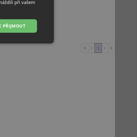
máždili při vašem
E PŘIJMOUT
Nezařazené
1
soubory
řazené soubory
 správa účtu. Webové
ci zařízení, která
používání a zlepšila