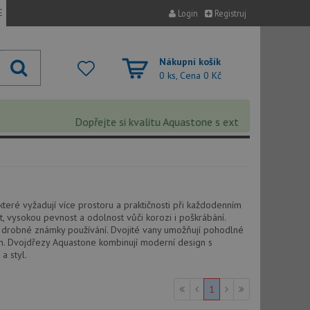
E
Login
Registruj
Nákupní košík
0 ks, Cena
0 Kč
Dopřejte si kvalitu Aquastone s extra 5% slevou – s
eré vyžadují více prostoru a praktičnosti při každodenním
t, vysokou pevnost a odolnost vůči korozi i poškrábání.
 drobné známky používání. Dvojité vany umožňují pohodlné
vin. Dvojdřezy Aquastone kombinují moderní design s
a styl.
1