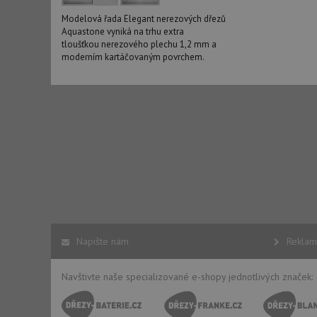
Modelová řada Elegant nerezových dřezů
AWSALBCORS
Aquastone vyniká na trhu extra
tloušťkou nerezového plechu 1,2 mm a
moderním kartáčovaným povrchem.
CookieScriptConse
AUTORIZACE
Název
Název
_ga
VISITOR_PRIVACY_
Napište nám
Reklam
Navštivte naše specializované e-shopy jednotlivých značek:
_ga_9T91YFLEPX
__Secure-YNID
IDE