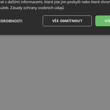
 s dalšími informacemi, které jste jim poskytli nebo které shro
9 990
služeb.
Zásady ochrany osobních údajů
Kč
IHNED K ODESLÁNÍ
ODROBNOSTI
VŠE ODMÍTNOUT
VŠ
é
Výkonové
Soubory cílení
Funkční soubory
soubory
é soubory
Výkonové soubory
Soubory cílení
Funkční soubory
Neza
ry cookie umožňují základní funkce webových stránek, jako je přihlášení uživatele a
zbytně nutných souborů cookie správně používat.
Poskytovatel
/
Vyprší
Popis
Doména
.aquastone.cz
4 týdny 2
Tento cookie se používá k jedinečné identifika
dny
mají přístup k webové stránce, aby sledovala 