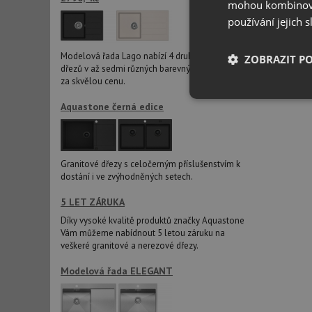
mohou kombinovat
používání jejich 
Modelová řada Lago nabízí 4 druhy granitových
ZOBRAZIT P
dřezů v až sedmi různých barevných variantách
za skvělou cenu.
Nezbytně nutn
Aquastone černá edice
soubory
Granitové dřezy s celočerným příslušenstvím k
dostání i ve zvýhodněných setech.
5 LET ZÁRUKA
Nezbytně nutn
Díky vysoké kvalitě produktů značky Aquastone
Vám můžeme nabídnout 5 letou záruku na
Nezbytně nutné soubo
veškeré granitové a nerezové dřezy.
stránky nelze bez ne
Modelová řada ELEGANT
Název
udid