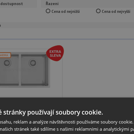
 dostupnost
Řazení
Cena od nejnižší
Cena od nejvyšší
a
DARMA
stone ELEGANT 220-34
ez kartáčovaný 1,2 mm
 stránky používají soubory cookie.
odní skříňka od: 800 mm
obsahu, reklam a analýze návštěvnosti používáme soubory cookie.
měr dřezu: 760 x 450 mm
hloubka dřezu: 220 mm
ašich stránek také sdílíme s našimi reklamními a analytickými par
ontáže: na desku, do roviny