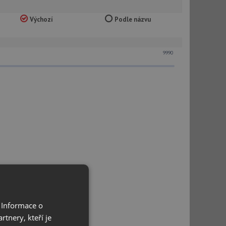
Výchozí
Podle názvu
9990
 Informace o
tnery, kteří je