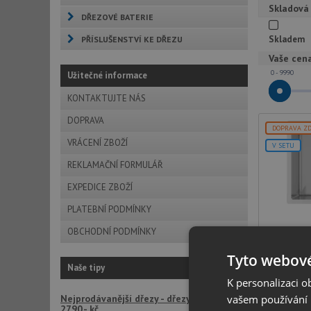
Skladová
DŘEZOVÉ BATERIE
Skladem
PŘÍSLUŠENSTVÍ KE DŘEZU
Vaše cen
0 - 9990
Užitečné informace
KONTAKTUJTE NÁS
DOPRAVA
DOPRAVA Z
VRÁCENÍ ZBOŽÍ
V SETU
REKLAMAČNÍ FORMULÁŘ
EXPEDICE ZBOŽÍ
PLATEBNÍ PODMÍNKY
Aqua
OBCHODNÍ PODMÍNKY
ner
Tyto webové
Naše tipy
sp
K personalizaci 
roz
Nejprodávanější dřezy - dřezy LAGO již od
vašem používání n
typ m
2790,- kč