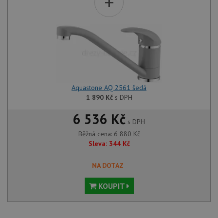
+
Aquastone AQ 2561 šedá
1 890
Kč
s DPH
6 536 Kč
s DPH
Běžná cena:
6 880
Kč
Sleva:
344
Kč
NA DOTAZ
KOUPIT