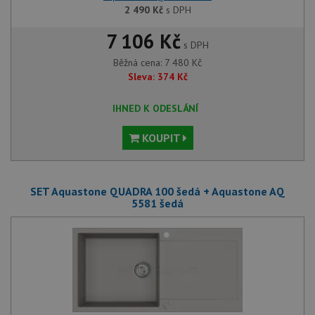
2 490
Kč
s DPH
7 106 Kč
s DPH
Běžná cena:
7 480
Kč
Sleva:
374
Kč
IHNED K ODESLÁNÍ
KOUPIT
SET Aquastone QUADRA 100 šedá + Aquastone AQ
5581 šedá