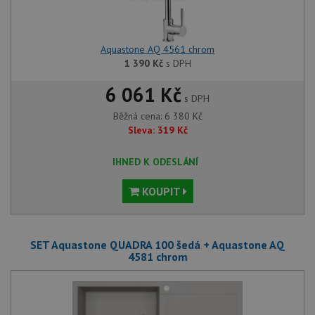
Aquastone AQ 4561 chrom
1 390
Kč
s DPH
6 061 Kč
s DPH
Běžná cena:
6 380
Kč
Sleva:
319
Kč
IHNED K ODESLÁNÍ
KOUPIT
SET Aquastone QUADRA 100 šedá + Aquastone AQ
4581 chrom