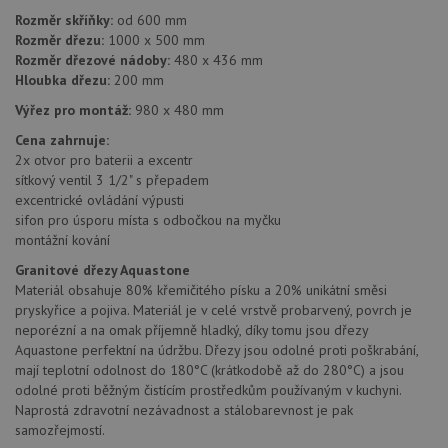
Funkční soubory
Nezařazené
soubory
Rozměr skříňky:
od 600 mm
Rozměr dřezu:
1000 x 500 mm
Rozměr dřezové nádoby:
480 x 436 mm
Hloubka dřezu:
200 mm
Výřez pro montáž:
980 x 480 mm
Cena zahrnuje:
2x otvor pro baterii a excentr
Nezbytně nutné soubory
Výkonové soubory
sítkový ventil 3 1/2" s přepadem
Soubory cílení
Funkční soubory
excentrické ovládání výpusti
Nezařazené soubory
sifon pro úsporu místa s odbočkou na myčku
montážní kování
Nezbytně nutné soubory cookie umožňují základní
funkce webových stránek, jako je přihlášení
Granitové dřezy Aquastone
uživatele a správa účtu. Webové stránky nelze bez
Materiál obsahuje 80% křemičitého písku a 20% unikátní směsi
nezbytně nutných souborů cookie správně používat.
pryskyřice a pojiva. Materiál je v celé vrstvě probarvený, povrch je
neporézní a na omak příjemně hladký, díky tomu jsou dřezy
Poskytovatel
/
Název
Vyprší
Popis
Doména
Aquastone perfektní na údržbu. Dřezy jsou odolné proti poškrabání,
mají teplotní odolnost do 180°C (krátkodobě až do 280°C) a jsou
udid
.aquastone.cz
4 týdny 2
Tento 
odolné proti běžným čistícím prostředkům používaným v kuchyni.
dny
se pou
jedine
Naprostá zdravotní nezávadnost a stálobarevnost je pak
identif
samozřejmostí.
zařízen
mají př