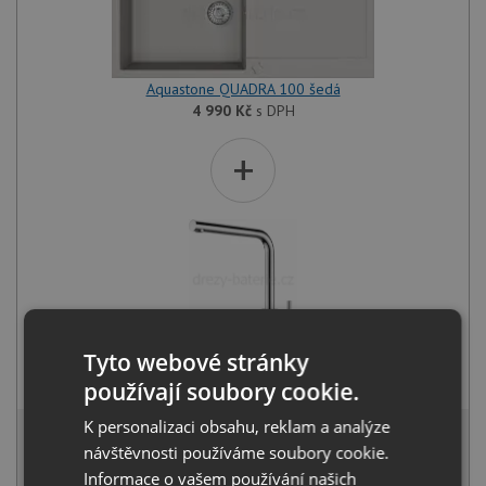
Aquastone QUADRA 100 šedá
4 990
Kč
s DPH
+
Tyto webové stránky
Aquastone AQ 4581 chrom
1 490
Kč
s DPH
používají soubory cookie.
6 156 Kč
K personalizaci obsahu, reklam a analýze
s DPH
návštěvnosti používáme soubory cookie.
Běžná cena:
6 480
Kč
Informace o vašem používání našich
Sleva:
324
Kč