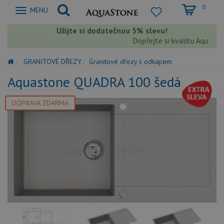
0
Zobrazit
MENU
nabidku
Užijte si dodatečnou 5% slevu!
Dopřejte si kvalitu Aquastone
GRANITOVÉ DŘEZY
Granitové dřezy s odkapem
Aquastone QUADRA 100 šedá
DOPRAVA ZDARMA