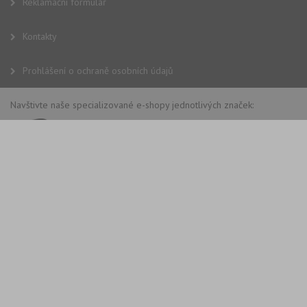
Reklamační formulář
Kontakty
Prohlášení o ochraně osobních údajů
Navštivte naše specializované e-shopy jednotlivých značek: