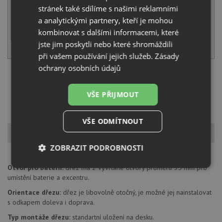
stránek také sdílíme s našimi reklamními
a analytickými partnery, kteří je mohou
IHNED K ODESLÁNÍ
kombinovat s dalšími informacemi, které
KOUPIT
jste jim poskytli nebo které shromáždili
při vašem používání jejich služeb.
Zásady
ochrany osobních údajů
Načíst dalších 5 ze zbývajících 15 setů
VŠE PŘIJMOUT
VŠE ODMÍTNOUT
Popis produktu
ZOBRAZIT PODROBNOSTI
Otvor pro baterii:
dřez má 2 vyvrtané otvory průměru 35 mm pro
Nezbytně
Výkonové
Soubory
nutné
soubory
cílení
umístění baterie a excentru.
soubory
Orientace dřezu:
dřez je libovolně otočný, je možné jej nainstalovat
s odkapem doleva i doprava.
Typ montáže dřezu:
standartní uložení na desku.