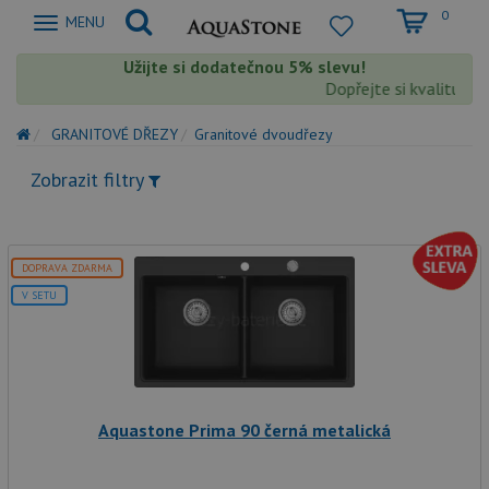
0
Zobrazit
MENU
nabidku
Užijte si dodatečnou 5% slevu!
Dopřejte si kvalitu Aqu
GRANITOVÉ DŘEZY
Granitové dvoudřezy
Zobrazit filtry
DOPRAVA ZDARMA
V SETU
Aquastone Prima 90 černá metalická