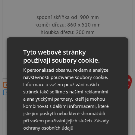
spodní skříňka od: 900 mm
rozměr dřezu: 860 x 510 mm
hloubka dřezu: 200 mm
typ montáže: na desku
IHNED K ODESLÁNÍ
Tyto webové stránky
5 790
používají soubory cookie.
Kč
K personalizaci obsahu, reklam a analýze
návštěvnosti používáme soubory cookie.
Informace o vašem používání našich
DOPRAVA ZDARMA
stránek také sdílíme s našimi reklamními
V SETU
a analytickými partnery, kteří je mohou
kombinovat s dalšími informacemi, které
jste jim poskytli nebo které shromáždili
při vašem používání jejich služeb.
Zásady
ochrany osobních údajů
Aquastone Prima 90 bílá