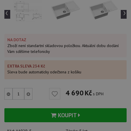
‹
›
NA DOTAZ
Zboží není standartní skladovou položkou. Aktuální dobu dodání
Vám sdělíme telefonicky
EXTRA SLEVA 234 Kč
Sleva bude automaticky odečtena z košíku
4 690
Kč
s DPH
KOUPIT
Kód:
AA029_5
Záruka:
5 let