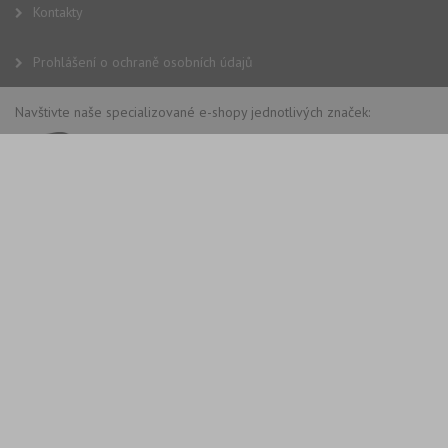
Kontakty
Prohlášení o ochraně osobních údajů
Navštivte naše specializované e-shopy jednotlivých značek: