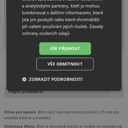
7 771 Kč
s DPH
a analytickými partnery, kteří je mohou
Běžná cena:
8 180
Kč
kombinovat s dalšími informacemi, které
Sleva:
409
Kč
jste jim poskytli nebo které shromáždili
při vašem používání jejich služeb.
Zásady
NA DOTAZ
ochrany osobních údajů
KOUPIT
VŠE PŘIJMOUT
Načíst dalších 5 ze zbývajících 17 setů
VŠE ODMÍTNOUT
ZOBRAZIT PODROBNOSTI
Popis produktu
Nezbytně
Výkonové
Soubory
nutné
soubory
cílení
soubory
Otvor pro baterii:
dřez má 2 vyvrtané otvory průměru 35 mm pro
umístění baterie a excentru.
Funkční soubory
Nezařazené
Orientace dřezu:
dřez je libovolně otočný, je možné jej nainstalovat
soubory