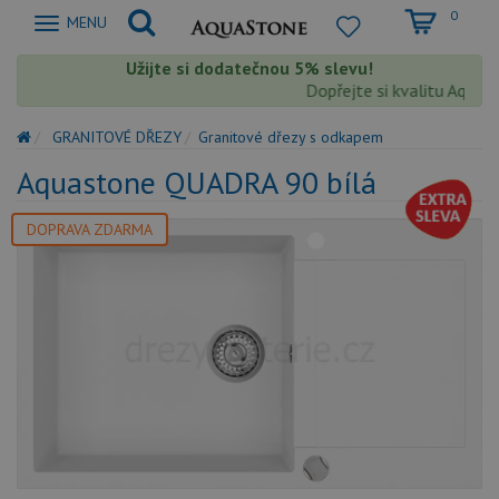
0
Zobrazit
MENU
nabidku
Užijte si dodatečnou 5% slevu!
Dopřejte si kvalitu Aquasto
GRANITOVÉ DŘEZY
Granitové dřezy s odkapem
Aquastone QUADRA 90 bílá
DOPRAVA ZDARMA