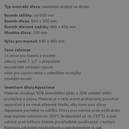
Typ montáže dřezu:
standartní uložení na desku.
Rozměr skříňky:
od 600 mm
Rozměr dřezu:
860 x 500 mm
Rozměr dřezové nádoby:
480 x 436 mm
Hloubka dřezu:
200 mm
Nezbytně nutné soubory
Výkonové soubory
Výřez pro montáž:
840 x 480 mm
Soubory cílení
Funkční soubory
Cena zahrnuje:
Nezařazené soubory
2x otvor pro baterii a excentr
sítkový ventil 3 1/2" s přepadem
Nezbytně nutné soubory cookie umožňují základní
excentrické ovládání výpusti
funkce webových stránek, jako je přihlášení
sifon pro úsporu místa s odbočkou na myčku
uživatele a správa účtu. Webové stránky nelze bez
nezbytně nutných souborů cookie správně používat.
montážní kování
Poskytovatel
/
Granitové dřezy Aquastone
Název
Vyprší
Popis
Doména
Materiál obsahuje 80% křemičitého písku a 20% unikátní směsi
pryskyřice a pojiva. Materiál je v celé vrstvě probarvený, povrch je
udid
.aquastone.cz
4 týdny 2
Tento 
dny
se pou
neporézní a na omak příjemně hladký, díky tomu jsou dřezy
jedine
Aquastone perfektní na údržbu. Dřezy jsou odolné proti poškrabání,
identif
zařízen
mají teplotní odolnost do 180°C (krátkodobě až do 280°C) a jsou
mají př
odolné proti běžným čistícím prostředkům používaným v kuchyni.
webov
Naprostá zdravotní nezávadnost a stálobarevnost je pak
stránc