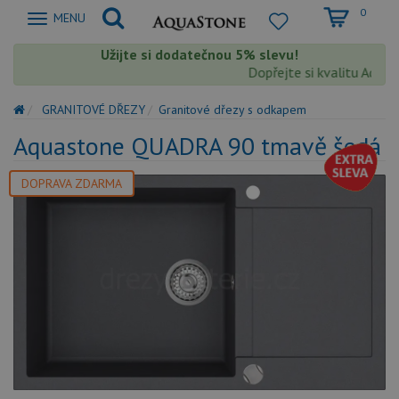
0
Zobrazit
MENU
nabidku
Užijte si dodatečnou 5% slevu!
Dopřejte si kvalitu Aquasto
GRANITOVÉ DŘEZY
Granitové dřezy s odkapem
Aquastone QUADRA 90 tmavě šedá
DOPRAVA ZDARMA