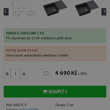
‹
›
IHNED K ODESLÁNÍ 1 KS
Při objednání do 12:00 odešleme ještě dnes.
EXTRA SLEVA 234 Kč
Sleva bude automaticky odečtena z košíku
4 690
Kč
s DPH
KOUPIT
Kód:
AA029_9
Záruka:
5 let
Výrobce:
AQUASTONE