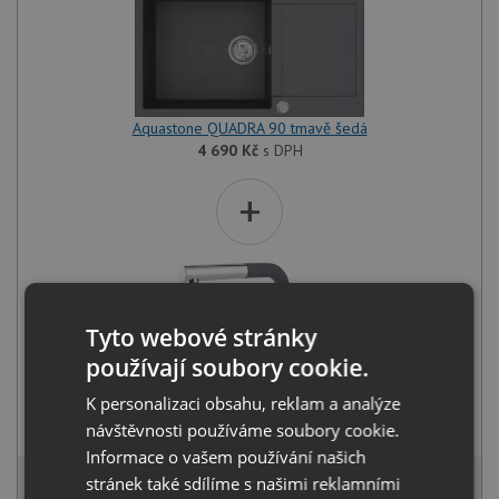
Aquastone QUADRA 90 tmavě šedá
4 690
Kč
s DPH
+
Tyto webové stránky
používají soubory cookie.
K personalizaci obsahu, reklam a analýze
Aquastone AQ 5591 tmavě šedá
návštěvnosti používáme soubory cookie.
3 490
Kč
s DPH
Informace o vašem používání našich
7 771 Kč
stránek také sdílíme s našimi reklamními
s DPH