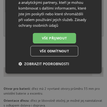
a analytickými partnery, kteří je mohou
Běžná cena:
8 180
Kč
Sleva:
409
Kč
kombinovat s dalšími informacemi, které
jste jim poskytli nebo které shromáždili
IHNED K ODESLÁNÍ
při vašem používání jejich služeb.
Zásady
ochrany osobních údajů
KOUPIT
VŠE PŘIJMOUT
Načíst dalších 5 ze zbývajících 17 setů
VŠE ODMÍTNOUT
ZOBRAZIT PODROBNOSTI
Popis produktu
Nezbytně
Výkonové
Soubory
nutné
soubory
cílení
soubory
Otvor pro baterii:
dřez má 2 vyvrtané otvory průměru 35 mm pro
umístění baterie a excentru.
Funkční soubory
Nezařazené
Orientace dřezu:
dřez je libovolně otočný, je možné jej nainstalovat
soubory
s odkapem doleva i doprava.