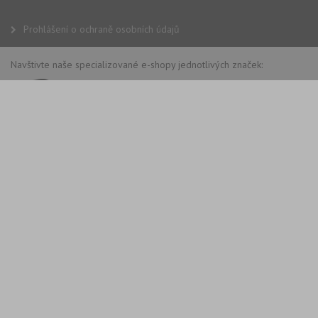
Prohlášení o ochraně osobních údajů
Navštivte naše specializované e-shopy jednotlivých značek: