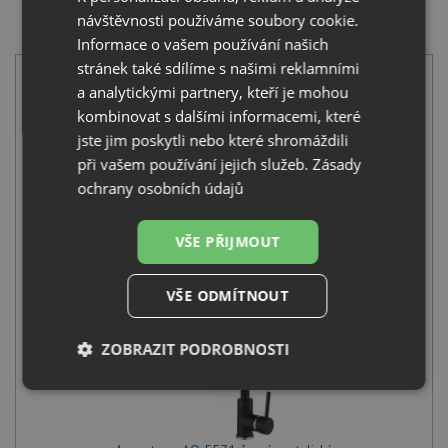
SET Aquastone LAGO 30 černá metalická s
návštěvnosti používáme soubory cookie.
excentrem + Aquastone AQ 5571 černá metalická
Informace o vašem používání našich
stránek také sdílíme s našimi reklamními
a analytickými partnery, kteří je mohou
kombinovat s dalšími informacemi, které
jste jim poskytli nebo které shromáždili
při vašem používání jejich služeb.
Zásady
ochrany osobních údajů
Aquastone LAGO 30 černá metalická s excentrem
3 290
Kč
s DPH
VŠE PŘIJMOUT
+
VŠE ODMÍTNOUT
ZOBRAZIT PODROBNOSTI
Nezbytně
Výkonové
Soubory
nutné
soubory
cílení
soubory