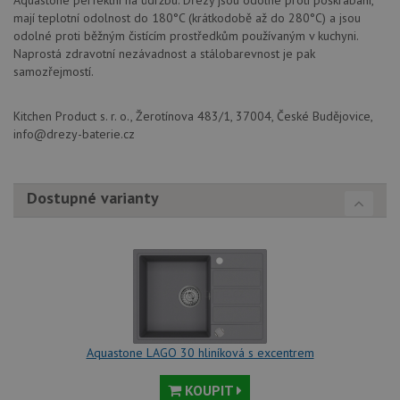
Aquastone perfektní na údržbu. Dřezy jsou odolné proti poškrabání,
mají teplotní odolnost do 180°C (krátkodobě až do 280°C) a jsou
CookieScriptConsent
5 měsíců
Tento 
CookieScript
4 týdny
cookie
www.aquastone.cz
odolné proti běžným čistícím prostředkům používaným v kuchyni.
použív
Naprostá zdravotní nezávadnost a stálobarevnost je pak
služba
Cookie
samozřejmostí.
Script
zapam
předvo
Kitchen Product s. r. o., Žerotínova 483/1, 37004, České Budějovice,
souhla
soubo
info@drezy-baterie.cz
cookie
návště
Je nut
banne
Dostupné varianty
cookie
Cookie
Script
fungov
správn
AUTORIZACE
www.aquastone.cz
Zavřením
prohlížeče
Aquastone LAGO 30 hliníková s excentrem
KOUPIT
Poskytovatel