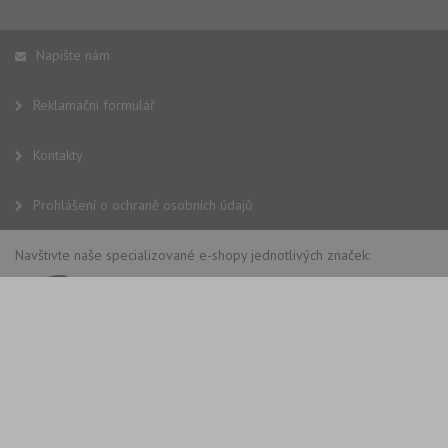
Napište nám
Reklamační formulář
Kontakty
Prohlášení o ochraně osobních údajů
Navštivte naše specializované e-shopy jednotlivých značek: