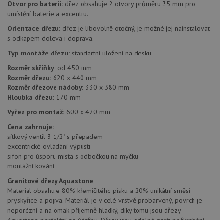
jedine
Otvor pro baterii:
dřez obsahuje 2 otvory průměru 35 mm pro
identif
umístění baterie a excentru.
zařízen
mají př
Orientace dřezu:
dřez je libovolně otočný, je možné jej nainstalovat
webov
stránc
s odkapem doleva i doprava.
sledov
použív
Typ montáže dřezu:
standartní uložení na desku.
zlepšil
uživat
Rozměr skříňky:
od 450 mm
zkušen
Rozměr dřezu:
620 x 440 mm
AWSALBCORS
1 týden
Pro
Amazon.com Inc.
Rozměr dřezové nádoby:
330 x 380 mm
pokrač
widget-
Hloubka dřezu:
170 mm
podpo
mediator.zopim.com
lepivos
Výřez pro montáž:
600 x 420 mm
případ
použit
Cena zahrnuje:
po aktu
zásadách ochrany soukromí společnosti Google
Chrom
sítkový ventil 3 1/2" s přepadem
vytvář
excentrické ovládání výpusti
další 
cookie
sifon pro úsporu místa s odbočkou na myčku
lepivos
montážní kování
každou
těchto
Granitové dřezy Aquastone
lepivos
založe
Materiál obsahuje 80% křemičitého písku a 20% unikátní směsi
trvání 
pryskyřice a pojiva. Materiál je v celé vrstvě probarvený, povrch je
názve
neporézní a na omak příjemně hladký, díky tomu jsou dřezy
AWSA
(ALB).