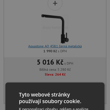
+
Aquastone AQ 4581 černá metalická
1 990
Kč
s DPH
5 016 Kč
s DPH
Běžná cena:
5 280
Kč
Sleva:
264
Kč
IHNED K ODESLÁNÍ
Tyto webové stránky
KOUPIT
používají soubory cookie.
K personalizaci obsahu, reklam a analýze