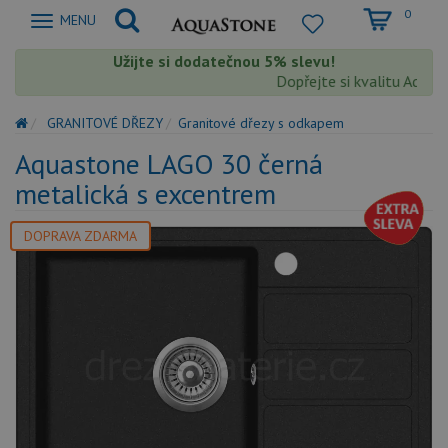
0
Zobrazit
MENU
nabidku
Užijte si dodatečnou 5% slevu!
Dopřejte si kvalitu Aquasto
GRANITOVÉ DŘEZY
Granitové dřezy s odkapem
Aquastone LAGO 30 černá
metalická s excentrem
DOPRAVA ZDARMA