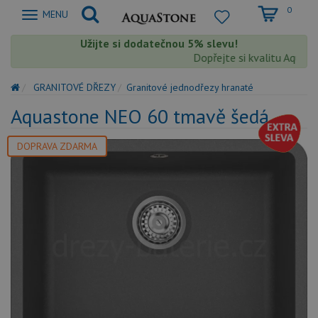
0
Zobrazit
MENU
nabidku
Užijte si dodatečnou 5% slevu!
Dopřejte si kvalitu Aquasto
GRANITOVÉ DŘEZY
Granitové jednodřezy hranaté
Aquastone NEO 60 tmavě šedá
DOPRAVA ZDARMA