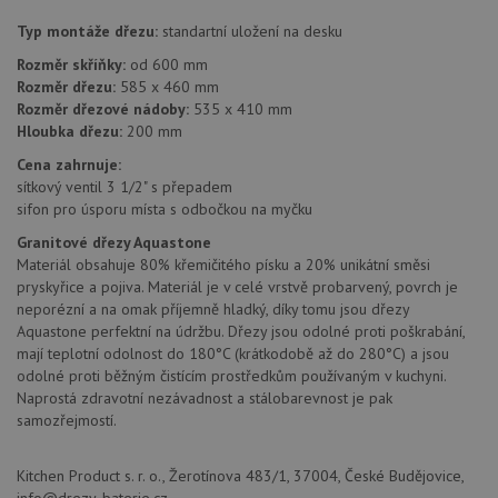
Nezařazené soubory
Typ montáže dřezu:
standartní uložení na desku
Rozměr skříňky:
od 600 mm
Nezbytně nutné soubory cookie umožňují základní
Rozměr dřezu:
585 x 460 mm
funkce webových stránek, jako je přihlášení
uživatele a správa účtu. Webové stránky nelze bez
Rozměr dřezové nádoby:
535 x 410 mm
nezbytně nutných souborů cookie správně používat.
Hloubka dřezu:
200 mm
Poskytovatel
/
Cena zahrnuje:
Název
Vyprší
Popis
Doména
sítkový ventil 3 1/2" s přepadem
udid
.aquastone.cz
4 týdny 2
Tento 
sifon pro úsporu místa s odbočkou na myčku
dny
se pou
jedine
Granitové dřezy Aquastone
identif
Materiál obsahuje 80% křemičitého písku a 20% unikátní směsi
zařízen
mají př
pryskyřice a pojiva. Materiál je v celé vrstvě probarvený, povrch je
webov
neporézní a na omak příjemně hladký, díky tomu jsou dřezy
stránc
sledov
Aquastone perfektní na údržbu. Dřezy jsou odolné proti poškrabání,
použív
mají teplotní odolnost do 180°C (krátkodobě až do 280°C) a jsou
zlepšil
odolné proti běžným čistícím prostředkům používaným v kuchyni.
uživat
zkušen
Naprostá zdravotní nezávadnost a stálobarevnost je pak
samozřejmostí.
AWSALBCORS
1 týden
Pro
Amazon.com Inc.
pokrač
widget-
podpo
mediator.zopim.com
lepivos
Kitchen Product s. r. o., Žerotínova 483/1, 37004, České Budějovice,
případ
info@drezy-baterie.cz