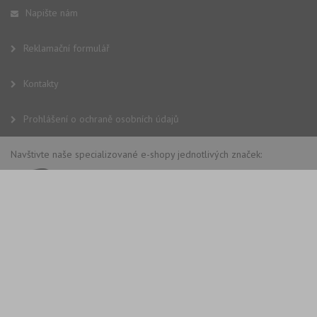
Napište nám
Reklamační formulář
Kontakty
Prohlášení o ochraně osobních údajů
Navštivte naše specializované e-shopy jednotlivých značek: