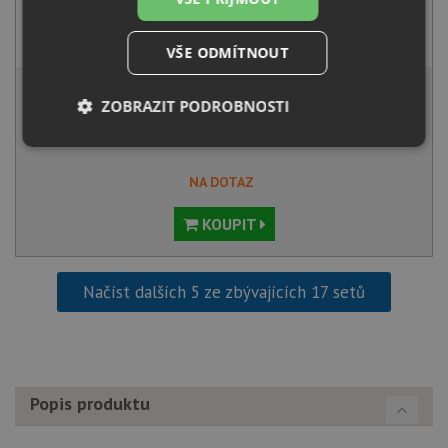
Aquastone AQ 5591 tmavě šedá
3 490
Kč
s DPH
VŠE ODMÍTNOUT
7 676 Kč
s DPH
ZOBRAZIT PODROBNOSTI
Běžná cena:
8 080
Kč
Sleva:
404
Kč
Nezbytně
Výkonové
Soubory
nutné
soubory
cílení
soubory
NA DOTAZ
KOUPIT
Funkční soubory
Nezařazené
soubory
Načíst dalších 5 ze zbývajících 17 setů
Popis produktu
Nezbytně nutné soubory
Výkonové soubory
Soubory cílení
Funkční soubory