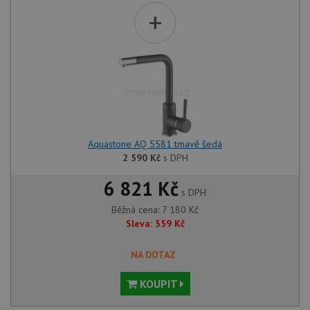
+
Aquastone AQ 5581 tmavě šedá
2 590
Kč
s DPH
6 821 Kč
s DPH
Běžná cena:
7 180
Kč
Sleva:
359
Kč
NA DOTAZ
KOUPIT