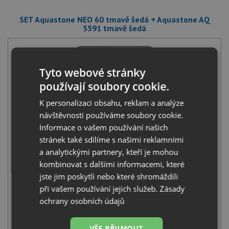
SET Aquastone NEO 60 tmavě šedá + Aquastone AQ
5591 tmavě šedá
Tyto webové stránky
používají soubory cookie.
K personalizaci obsahu, reklam a analýze
Aquastone NEO 60 tmavě šedá
návštěvnosti používáme soubory cookie.
4 590
Kč
s DPH
Informace o vašem používání našich
stránek také sdílíme s našimi reklamními
+
a analytickými partnery, kteří je mohou
kombinovat s dalšími informacemi, které
jste jim poskytli nebo které shromáždili
při vašem používání jejich služeb.
Zásady
ochrany osobních údajů
VŠE PŘIJMOUT