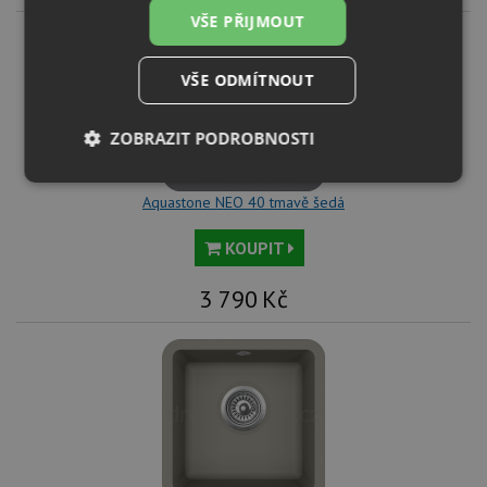
VŠE PŘIJMOUT
VŠE ODMÍTNOUT
ZOBRAZIT PODROBNOSTI
Nezbytně
Výkonové
Soubory
nutné
Aquastone NEO 40 tmavě šedá
soubory
cílení
soubory
KOUPIT
3 790
Kč
Funkční soubory
Nezařazené
soubory
Nezbytně nutné soubory
Výkonové soubory