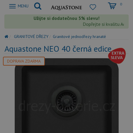
0
Zobrazit
MENU
nabidku
Užijte si dodatečnou 5% slevu!
Dopřejte si kvalitu Aquas
GRANITOVÉ DŘEZY
Granitové jednodřezy hranaté
Aquastone NEO 40 černá edice
DOPRAVA ZDARMA