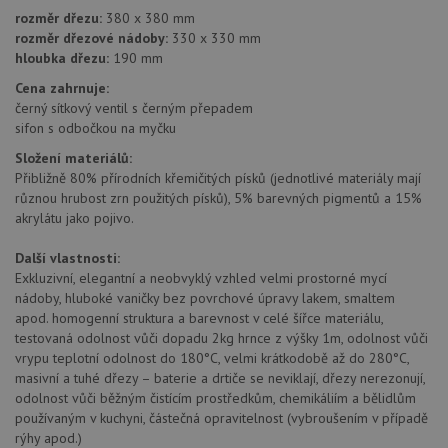
rozměr dřezu:
380 x 380 mm
rozměr dřezové nádoby:
330 x 330 mm
hloubka dřezu:
190 mm
Cena zahrnuje:
černý sítkový ventil s černým přepadem
sifon s odbočkou na myčku
Složení materiálů:
Přibližně 80% přírodních křemičitých písků (jednotlivé materiály mají
různou hrubost zrn použitých písků), 5% barevných pigmentů a 15%
akrylátu jako pojivo.
Další vlastnosti:
Exkluzivní, elegantní a neobvyklý vzhled velmi prostorné mycí
nádoby, hluboké vaničky bez povrchové úpravy lakem, smaltem
apod. homogenní struktura a barevnost v celé šířce materiálu,
testovaná odolnost vůči dopadu 2kg hrnce z výšky 1m, odolnost vůči
vrypu teplotní odolnost do 180°C, velmi krátkodobě až do 280°C,
masivní a tuhé dřezy – baterie a drtiče se neviklají, dřezy nerezonují,
odolnost vůči běžným čistícím prostředkům, chemikáliím a bělidlům
používaným v kuchyni, částečná opravitelnost (vybroušením v případě
rýhy apod.)