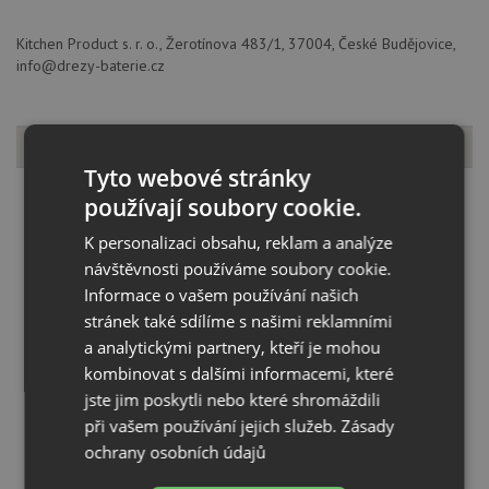
Kitchen Product s. r. o., Žerotínova 483/1, 37004, České Budějovice,
info@drezy-baterie.cz
Dostupné varianty
Tyto webové stránky
používají soubory cookie.
K personalizaci obsahu, reklam a analýze
návštěvnosti používáme soubory cookie.
Informace o vašem používání našich
stránek také sdílíme s našimi reklamními
a analytickými partnery, kteří je mohou
kombinovat s dalšími informacemi, které
Aquastone NEO 40 černá metalická
jste jim poskytli nebo které shromáždili
při vašem používání jejich služeb.
KOUPIT
Zásady
ochrany osobních údajů
3 790
Kč