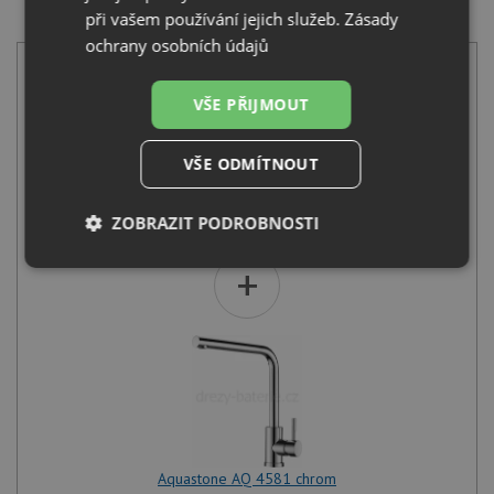
SET Aquastone LOTOS 30 šedá + Aquastone AQ 4581
při vašem používání jejich služeb.
Zásady
chrom
ochrany osobních údajů
VŠE PŘIJMOUT
VŠE ODMÍTNOUT
Aquastone LOTOS 30 šedá
ZOBRAZIT PODROBNOSTI
2 490
Kč
s DPH
+
Nezbytně
Výkonové
Soubory
nutné
soubory
cílení
soubory
Funkční soubory
Nezařazené
soubory
Aquastone AQ 4581 chrom