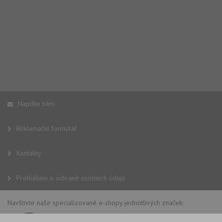
Yo
Napište nám
Reklamační formulář
Kontakty
Prohlášení o ochraně osobních údajů
Navštivte naše specializované e-shopy jednotlivých značek: