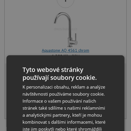
Aquastone AQ 4561 chrom
1 390
Kč
s DPH
3 686 Kč
Tyto webové stránky
s DPH
používají soubory cookie.
Běžná cena:
3 880
Kč
Sleva:
194
Kč
K personalizaci obsahu, reklam a analýze
návštěvnosti používáme soubory cookie.
IHNED K ODESLÁNÍ
Informace o vašem používání našich
stránek také sdílíme s našimi reklamními
KOUPIT
a analytickými partnery, kteří je mohou
kombinovat s dalšími informacemi, které
jste jim poskytli nebo které shromáždili