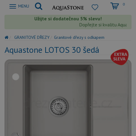
0
Zobrazit
MENU
nabidku
Užijte si dodatečnou 5% slevu!
Dopřejte si kvalitu Aquastone
GRANITOVÉ DŘEZY
Granitové dřezy s odkapem
Aquastone LOTOS 30 šedá