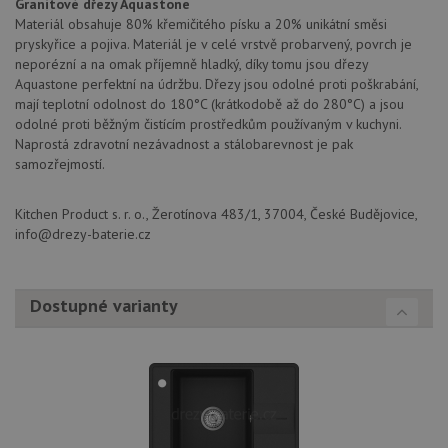
soubo
Granitové dřezy Aquastone
cookie
Materiál obsahuje 80% křemičitého písku a 20% unikátní směsi
návště
pryskyřice a pojiva. Materiál je v celé vrstvě probarvený, povrch je
Je nut
banne
neporézní a na omak příjemně hladký, díky tomu jsou dřezy
cookie
Aquastone perfektní na údržbu. Dřezy jsou odolné proti poškrabání,
Cookie
Script
mají teplotní odolnost do 180°C (krátkodobě až do 280°C) a jsou
fungov
odolné proti běžným čistícím prostředkům používaným v kuchyni.
správn
Naprostá zdravotní nezávadnost a stálobarevnost je pak
AUTORIZACE
www.aquastone.cz
Zavřením
samozřejmostí.
prohlížeče
Kitchen Product s. r. o., Žerotínova 483/1, 37004, České Budějovice,
info@drezy-baterie.cz
Poskytovatel
Dostupné varianty
Název
Vyprší
Popis
/
Doména
Poskytovatel
/
Název
Vyprší
Po
_ga
1 rok
Tento název
Google LLC
Doména
1
souboru cookie
.aquastone.cz
měsíc
je spojen s
VISITOR_PRIVACY_METADATA
6 měsíců
Te
YouTube
Google
coo
.youtube.com
Universal
uk
Analytics - což je
so
významná
uži
aktualizace
vo