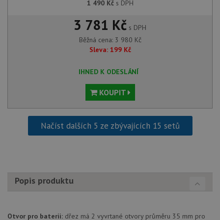
1 490
Kč
s DPH
3 781 Kč
s DPH
Nezbytně nutné soubory
Výkonové soubory
Běžná cena:
3 980
Kč
Soubory cílení
Funkční soubory
Sleva:
199
Kč
Nezařazené soubory
IHNED K ODESLÁNÍ
Nezbytně nutné soubory cookie umožňují základní
funkce webových stránek, jako je přihlášení
KOUPIT
uživatele a správa účtu. Webové stránky nelze bez
nezbytně nutných souborů cookie správně používat.
Poskytovatel
/
Název
Vyprší
Popis
Doména
Načíst dalších 5 ze zbývajících 15 setů
udid
.aquastone.cz
4 týdny 2
Tento 
dny
se pou
jedine
identif
zařízen
mají př
webov
Popis produktu
stránc
sledov
použív
zlepšil
uživat
Otvor pro baterii:
dřez má 2 vyvrtané otvory průměru 35 mm pro
zkušen