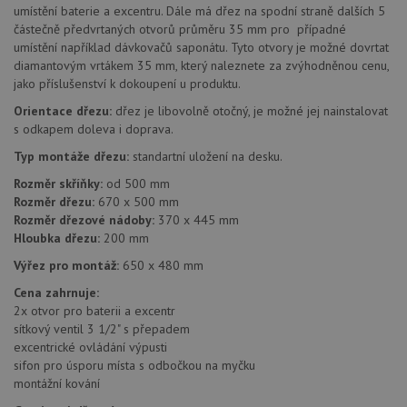
umístění baterie a excentru. Dále má dřez
na spodní straně dalších 5
AWSALBCORS
1 týden
Pro
Amazon.com Inc.
částečně předvrtaných otvorů průměru 35 mm pro případné
pokrač
widget-
umístění například dávkovačů saponátu. Tyto otvory je možné dovrtat
podpo
mediator.zopim.com
lepivos
diamantovým vrtákem 35 mm, který naleznete za zvýhodněnou cenu,
případ
jako příslušenství k dokoupení u produktu.
použit
po aktu
Orientace dřezu:
dřez je libovolně otočný, je možné jej nainstalovat
zásadách ochrany soukromí společnosti Google
Chrom
vytvář
s odkapem doleva i doprava.
další 
cookie
Typ montáže dřezu:
standartní uložení na desku.
lepivos
každou
Rozměr skříňky:
od 500 mm
těchto
Rozměr dřezu:
670 x 500 mm
lepivos
založe
Rozměr dřezové nádoby:
370 x 445 mm
trvání 
Hloubka dřezu:
200 mm
názve
AWSA
Výřez pro montáž:
650 x 480 mm
(ALB).
Cena zahrnuje:
CookieScriptConsent
5 měsíců
Tento 
CookieScript
4 týdny
cookie
www.aquastone.cz
2x otvor pro baterii a excentr
použív
sítkový ventil 3 1/2" s přepadem
služba
Cookie
excentrické ovládání výpusti
Script
sifon pro úsporu místa s odbočkou na myčku
zapam
montážní kování
předvo
souhla